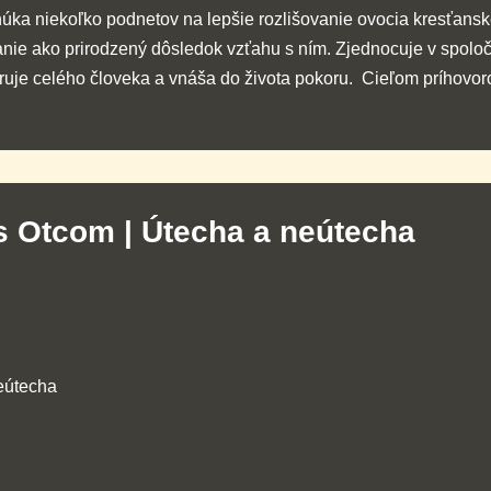
 niekoľko podnetov na lepšie rozlišovanie ovocia kresťanskej s
ie ako prirodzený dôsledok vzťahu s ním. Zjednocuje v spoloč
egruje celého človeka a vnáša do života pokoru. Cieľom príhovor
 s Otcom | Útecha a neútecha
eútecha