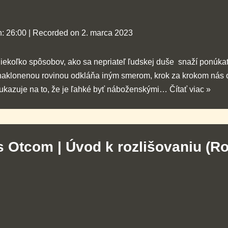
n: 26:00
|
Recorded on 2. marca 2023
iekoľko spôsobov, ako sa nepriateľ ľudskej duše snaží ponúkať
aklonenou rovinou odkláňa iným smerom, krok za krokom nás o
ukazuje na to, že je ľahké byť náboženskými…
Čítať viac »
s Otcom | Úvod k rozlišovaniu (R