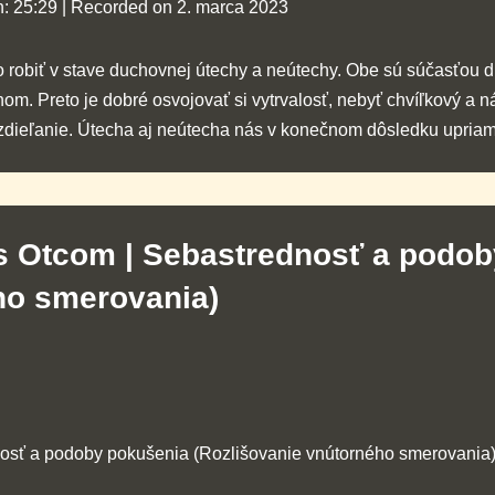
n: 25:29
|
Recorded on 2. marca 2023
čo robiť v stave duchovnej útechy a neútechy. Obe sú súčasťou
hom. Preto je dobré osvojovať si vytrvalosť, nebyť chvíľkový a 
, zdieľanie. Útecha aj neútecha nás v konečnom dôsledku upria
 s Otcom | Sebastrednosť a podo
ho smerovania)
nosť a podoby pokušenia (Rozlišovanie vnútorného smerovania