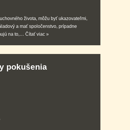
 duchovného života, môžu byť ukazovateľmi,
náladový a mať spoločenstvo, prípadne
mujú na to,…
Čítať viac »
by pokušenia
)