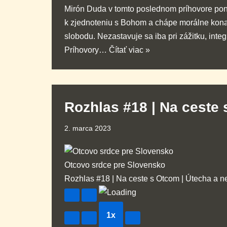
Mirón Duda v tomto poslednom príhovore ponúka
k zjednoteniu s Bohom a chápe morálne konan
slobodu. Nezastavuje sa iba pri zážitku, int
Príhovory…
Čítať viac »
Rozhlas #18 | Na ceste
2. marca 2023
Otcovo srdce pre Slovensko
Rozhlas #18 | Na ceste s Otcom | Útecha a n
1x